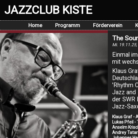
JAZZCLUB KISTE
Home
Programm
Förderverein
K
The Soun
Mi. 19.11.25,
Einmal im
mit wechs
Klaus Graf
Deutschla
'Rhythm C
Jazz and 
der SWR B
Jazz-Saxo
Klaus Graf -
Lukas Pfeil 
Anselm Krisc
Andrey Tatar
Johannes Ha