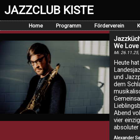
JAZZCLUB KISTE
Home
Programm
Förderverein
K
Jazzküch
We Love 
Mi. 26.11.25,
Heute hat
Landesjaz
und Jazzp
dem Schla
musikalis
Gemeinsa
Lieblings
Abend vol
vier einzi
absoluter
Alexander Sa