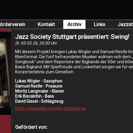
örderverein
Kontakt
Archiv
Links
Jazzst
Jazz Society Stuttgart präsentiert: Swing!
Di. 03.02.26, 20:30 Uhr
Mit diesem Projekt bringen Lukas Wögler und Samuel Restle ihr
Kleinformat. Die fünf befreundeten Musiker widmen sich dem
Songbook“ und dem Repertoire der Bigbands der 50er und 60er
Basie Bigband. Mit Spielfreude und Lockerheit sorgen sie für e
Konzerterlebnis zum Genießen.
Lukas Wögler - Saxophon
Samuel Restle - Posaune
Moritz Langmaier - Klavier
Erik Biscalchin - Bass
David Giesel - Schlagzeug
https://www.jazz-society-stuttgart.de
Gefördert von: