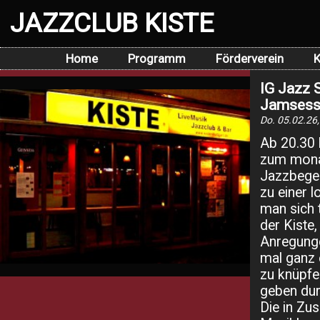
JAZZCLUB KISTE
Home
Programm
Förderverein
K
IG Jazz S
Jamsess
Do. 05.02.26,
Ab 20.30 l
zum monat
Jazzbegei
zu einer 
man sich t
der Kiste
Anregunge
mal ganz 
zu knüpfe
geben dur
Die in Zu