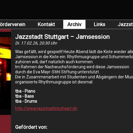
örderverein
Kontakt
Archiv
Links
Jazzst
Jazzstadt Stuttgart – Jamsession
Di. 17.02.26, 20:30 Uhr
Was gefällt, wird gespielt! Heute Abend lädt die Kiste wieder al
Jamsession in die Kiste ein. Rhythmusgruppe und Schummerlich
zuhören will, darf natürlich auch kommen.
Im Rahmen der Nachwuchsförderung wird diese Jamsession
durch die Eva Mayr-Stihl Stiftung unterstützt.
Die in Zusammenarbeit mit Studenten und Abgängern der Musi
organisierte Rhythmusgruppe ist diesmal:
tba - Piano
tba - Bass
tba - Drums
http://www.jazzstadtstuttgart.de
Gefördert von: