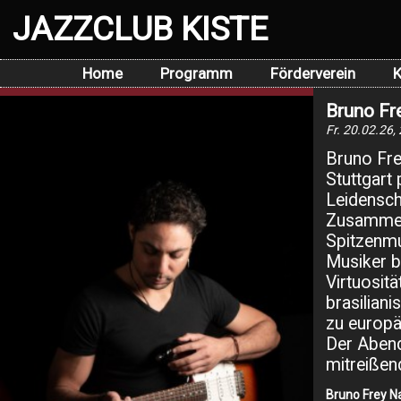
JAZZCLUB KISTE
Home
Programm
Förderverein
K
Bruno Fr
Fr. 20.02.26,
Bruno Fre
Stuttgart
Leidensch
Zusammen 
Spitzenmu
Musiker b
Virtuosit
brasilian
zu europä
Der Abend
mitreißen
Bruno Frey N