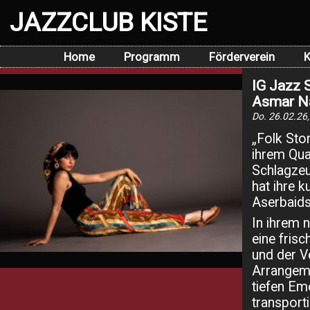
JAZZCLUB KISTE
Home
Programm
Förderverein
K
IG Jazz S
Asmar Na
Do. 26.02.26,
„Folk Sto
ihrem Qua
Schlagzeu
hat ihre k
Aserbaids
In ihrem 
eine frisc
und der V
Arrangeme
tiefen Em
transporti