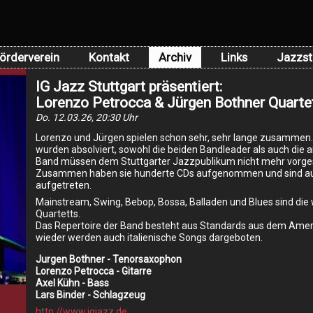
örderverein
Kontakt
Archiv
Links
Jazzst
IG Jazz Stuttgart präsentiert:
Lorenzo Petrocca & Jürgen Bothner Quarte
Do. 12.03.26, 20:30 Uhr
Lorenzo und Jürgen spielen schon sehr, sehr lange zusammen.
wurden absolviert, sowohl die beiden Bandleader als auch die a
Band müssen dem Stuttgarter Jazzpublikum nicht mehr vorges
Zusammen haben sie hunderte CDs aufgenommen und sind au
aufgetreten.
Mainstream, Swing, Bebop, Bossa, Balladen und Blues sind die
Quartetts.
Das Repertoire der Band besteht aus Standards aus dem Ame
wieder werden auch italienische Songs dargeboten.
Jurgen Bothner - Tenorsaxophon
Lorenzo Petrocca - Gitarre
Axel Kühn - Bass
Lars Binder - Schlagzeug
http://www.igjazz.de