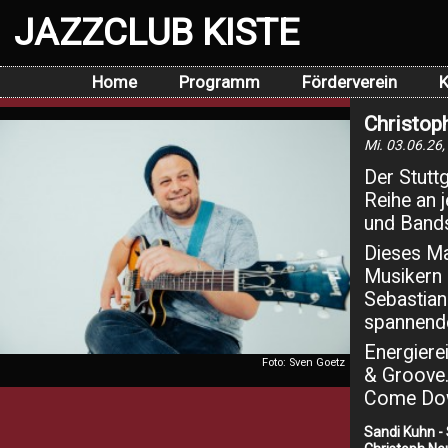
JAZZCLUB KISTE
Home
Programm
Förderverein
K
Christop
Mi. 03.06.26,
Der Stuttg
Reihe an 
und Band
Dieses Ma
Musikern
Sebastian
spannende
Energiere
Foto: Sven Goetz
& Groove
Come Dow
Sandi Kuhn -