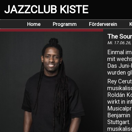
JAZZCLUB KISTE
Home
Programm
Förderverein
K
The Soun
Mi. 17.06.26,
Einmal im
mit wechs
Das Juni-
wurden gl
Rey Cerut
musikalis
Roldán Ko
wirkt in 
Musicalpr
Benjamin 
Stuttgart
musikalis