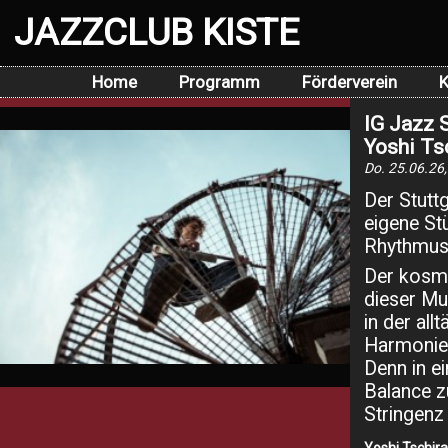
JAZZCLUB KISTE
Home
Programm
Förderverein
K
IG Jazz S
Yoshi Ts
Do. 25.06.26,
Der Stuttg
eigene Stü
Rhythmus
Der kosmo
dieser Mu
in der all
Harmonie 
Denn in ei
Balance z
Stringenz 
Yoshi Tschira 