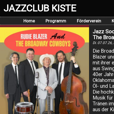
JAZZCLUB KISTE
Home
Programm
Förderverein
K
Jazz Soci
The Bro
Di. 07.07.26,
Die Broad
Blazer un
mit ihrer
aus Swing
40er Jahr
Oklahoma 
Öl- und L
Die hochk
Musik für
Tränen im
aus der K