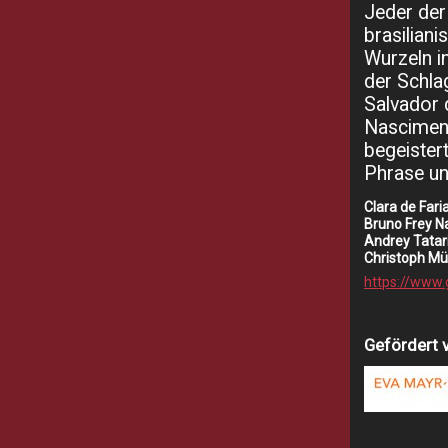
Jeder der
brasiliani
Wurzeln in
der Schla
Salvador 
Nasciment
begeister
Phrase un
Clara de Fari
Bruno Frey N
Andrey Tatar
Christoph Mü
https://www.
Gefördert 