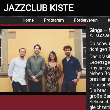
JAZZCLUB KISTE
Home
Programm
Förderverein
K
Ginga – 
Sa. 18.07.26,
Ob schwun
richtigen 
Das brasil
Lebensgef
Rhythmus.
Neben Bos
brasilian
Popular Br
Die brasi
große Ban
Sehnsuch
gleichzei